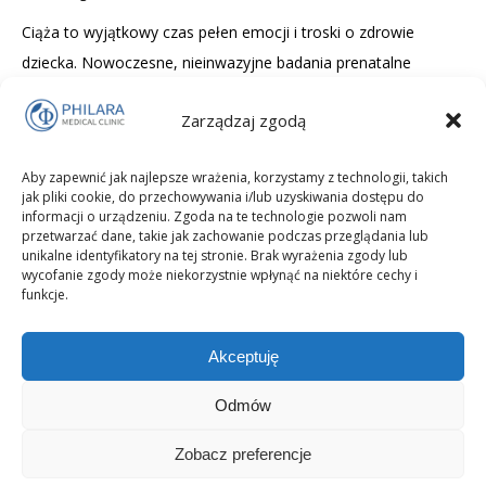
Ciąża to wyjątkowy czas pełen emocji i troski o zdrowie
dziecka. Nowoczesne, nieinwazyjne badania prenatalne
umożliwiają bezpieczne i precyzyjne sprawdzenie, czy rozwój
Zarządzaj zgodą
płodu przebiega prawidłowo – bez ryzyka dla mamy i malucha.
Poznaj rodzaje tych testów, ich skuteczność, terminy
Aby zapewnić jak najlepsze wrażenia, korzystamy z technologii, takich
wykonania oraz różnice między badaniami inwazyjnymi i
jak pliki cookie, do przechowywania i/lub uzyskiwania dostępu do
nieinwazyjnymi.
informacji o urządzeniu. Zgoda na te technologie pozwoli nam
przetwarzać dane, takie jak zachowanie podczas przeglądania lub
unikalne identyfikatory na tej stronie. Brak wyrażenia zgody lub
wycofanie zgody może niekorzystnie wpłynąć na niektóre cechy i
funkcje.
Akceptuję
Odmów
Zobacz preferencje