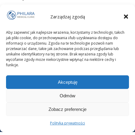
USG ginekologiczne to jedno z najważniejszych badań w
Zarządzaj zgodą
profilaktyce zdrowia intymnego kobiet. Dowiedz się, na czym
polega, kiedy warto je wykonać i jak przebiega – bez stresu i
Aby zapewnić jak najlepsze wrażenia, korzystamy z technologii, takich
bez tajemnic. Sprawdź, dlaczego regularna ultrasonografia
jak pliki cookie, do przechowywania i/lub uzyskiwania dostępu do
może uratować zdrowie, a nawet życie.
informacji o urządzeniu. Zgoda na te technologie pozwoli nam
przetwarzać dane, takie jak zachowanie podczas przeglądania lub
unikalne identyfikatory na tej stronie. Brak wyrażenia zgody lub
wycofanie zgody może niekorzystnie wpłynąć na niektóre cechy i
funkcje.
Akceptuję
Odmów
Zobacz preferencje
Copyright © 2025 PHILARA Medical Clinic Prywatna Klinika
Polityka prywatności
Endokrynologii Ginekologicznej i Psychiatrii i Psychoterapii