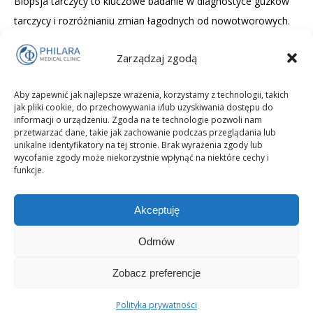
Biopsja tarczycy to kluczowe badanie w diagnostyce guzków
tarczycy i rozróżnianiu zmian łagodnych od nowotworowych.
W artykule szczegółowo wyjaśniamy, kiedy wykonuje się
Zarządzaj zgodą
biopsję, jak przebiega badanie cienkoigłowe, jak interpretować
wyniki według systemu Bethesda oraz jakie są możliwe
Aby zapewnić jak najlepsze wrażenia, korzystamy z technologii, takich
powikłania. Omawiamy również rolę testów molekularnych,
jak pliki cookie, do przechowywania i/lub uzyskiwania dostępu do
mity związane z biopsją oraz zalecenia po badaniu.
informacji o urządzeniu. Zgoda na te technologie pozwoli nam
przetwarzać dane, takie jak zachowanie podczas przeglądania lub
unikalne identyfikatory na tej stronie. Brak wyrażenia zgody lub
wycofanie zgody może niekorzystnie wpłynąć na niektóre cechy i
funkcje.
Akceptuję
Odmów
Zobacz preferencje
Copyright © 2025 PHILARA Medical Clinic Prywatna Klinika
Polityka prywatności