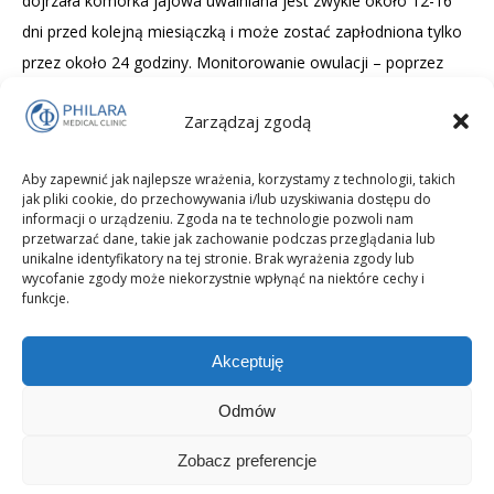
dojrzała komórka jajowa uwalniana jest zwykle około 12-16
dni przed kolejną miesiączką i może zostać zapłodniona tylko
przez około 24 godziny. Monitorowanie owulacji – poprzez
obserwację śluzu szyjkowego, pomiar temperatury, testy LH
Zarządzaj zgodą
czy badania USG i hormonalne – pozwala lepiej poznać swoje
ciało, zwiększyć szanse na zajście w ciążę lub świadomie
Aby zapewnić jak najlepsze wrażenia, korzystamy z technologii, takich
unikać poczęcia, a także wykryć ewentualne zaburzenia
jak pliki cookie, do przechowywania i/lub uzyskiwania dostępu do
płodności.
informacji o urządzeniu. Zgoda na te technologie pozwoli nam
przetwarzać dane, takie jak zachowanie podczas przeglądania lub
unikalne identyfikatory na tej stronie. Brak wyrażenia zgody lub
wycofanie zgody może niekorzystnie wpłynąć na niektóre cechy i
funkcje.
Akceptuję
Odmów
Zobacz preferencje