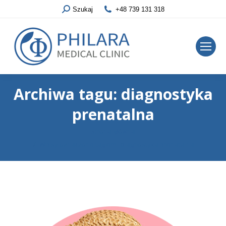
Szukaj
+48 739 131 318
Archiwa tagu:
diagnostyka
prenatalna
Jesteś tutaj:
Strona główna
Wpisy oznaczone tagiem "diagnostyka prenatalna"