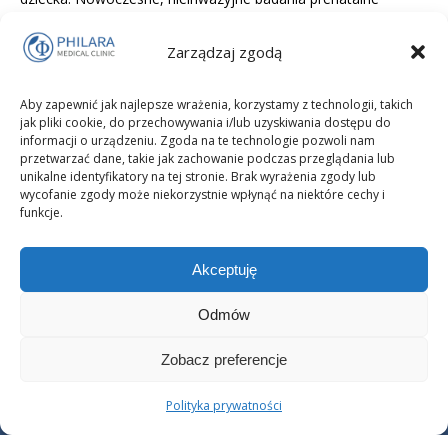
umożliwiają bezpieczne i precyzyjne sprawdzenie, czy rozwój
Zarządzaj zgodą
płodu przebiega prawidłowo – bez ryzyka dla mamy i malucha.
Poznaj rodzaje tych testów, ich skuteczność, terminy
Aby zapewnić jak najlepsze wrażenia, korzystamy z technologii, takich
wykonania oraz różnice między badaniami inwazyjnymi i
jak pliki cookie, do przechowywania i/lub uzyskiwania dostępu do
nieinwazyjnymi.
informacji o urządzeniu. Zgoda na te technologie pozwoli nam
przetwarzać dane, takie jak zachowanie podczas przeglądania lub
unikalne identyfikatory na tej stronie. Brak wyrażenia zgody lub
wycofanie zgody może niekorzystnie wpłynąć na niektóre cechy i
funkcje.
Akceptuję
Odmów
Zobacz preferencje
Copyright © 2025 PHILARA Medical Clinic Prywatna Klinika
Polityka prywatności
Endokrynologii Ginekologicznej i Psychiatrii i Psychoterapii