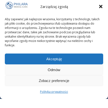
Zespół policystycznych jajników (PCOS) dotyczy nawet co 10.
Zarządzaj zgodą
kobiety w wieku rozrodczym. Sprawdź, jakie są objawy, jak
wygląda diagnoza i leczenie oraz dlaczego PCOS nie
Aby zapewnić jak najlepsze wrażenia, korzystamy z technologii, takich
przekreśla szans na ciążę. Poznaj skuteczne metody poprawy
jak pliki cookie, do przechowywania i/lub uzyskiwania dostępu do
zdrowia hormonalnego i jakości życia.
informacji o urządzeniu. Zgoda na te technologie pozwoli nam
przetwarzać dane, takie jak zachowanie podczas przeglądania lub
unikalne identyfikatory na tej stronie. Brak wyrażenia zgody lub
wycofanie zgody może niekorzystnie wpłynąć na niektóre cechy i
funkcje.
Akceptuję
Odmów
Zobacz preferencje
Copyright © 2025 PHILARA Medical Clinic Prywatna Klinika
Polityka prywatności
Endokrynologii Ginekologicznej i Psychiatrii i Psychoterapii
Dziecięcej w Poznaniu