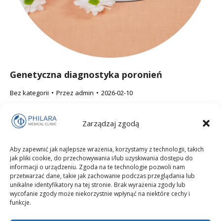
Genetyczna diagnostyka poronień
Bez kategorii
Przez
admin
2026-02-10
Poronienie to trudne doświadczenie, które rodzi wiele pytań i
Zarządzaj zgodą
wątpliwości. Współczesna genetyka pozwala ustalić, czy
przyczyną utraty ciąży były wady chromosomowe zarodka
Aby zapewnić jak najlepsze wrażenia, korzystamy z technologii, takich
oraz jakie jest ryzyko ich powtórzenia. Sprawdź, kiedy warto
jak pliki cookie, do przechowywania i/lub uzyskiwania dostępu do
wykonać badania genetyczne po poronieniu i co daje ich
informacji o urządzeniu. Zgoda na te technologie pozwoli nam
przetwarzać dane, takie jak zachowanie podczas przeglądania lub
wynik.
unikalne identyfikatory na tej stronie. Brak wyrażenia zgody lub
wycofanie zgody może niekorzystnie wpłynąć na niektóre cechy i
funkcje.