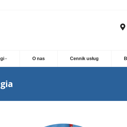
gi
O nas
Cennik usług
B
gia