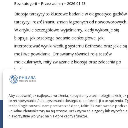
Bez kategorii
Przez
admin
2026-01-13
Biopsja tarczycy to kluczowe badanie w diagnostyce guzków
tarczycy i rozróżnianiu zmian łagodnych od nowotworowych.
W artykule szczegółowo wyjaśniamy, kiedy wykonuje się
biopsję, jak przebiega badanie cienkoigłowe, jak
interpretować wyniki według systemu Bethesda oraz jakie są
możliwe powikłania. Omawiamy również rolę testów
molekularnych, mity związane z biopsją oraz zalecenia po
badaniu.
Aby zapewnić jak najlepsze wrażenia, korzystamy z technologii, takich jak p
przechowywania i/lub uzyskiwania dostępu do informacji o urządzeniu. Z
technologie pozwoli nam przetwarzać dane, takie jak zachowanie podcza
unikalne identyfikatory na tej stronie. Brak wyrażenia zgody lub wycofan
niekorzystnie wpłynąć na niektóre cechy i funkcje.
Copyright © 2025 PHIL