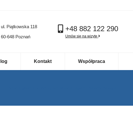
ul. Piątkowska 118
+48 882 122 290
60-648 Poznań
Umów się na wizytę
log
Kontakt
Współpraca
Jesteś tutaj:
Strona główna
Wpisy oznaczone tagiem "patomorfologia"