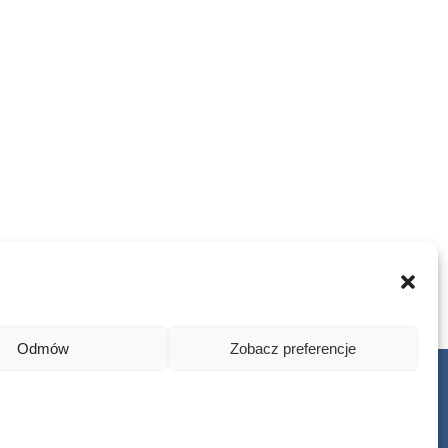
Odmów
Zobacz preferencje
iatrii i Psychoterapii Dziecięcej w Poznaniu