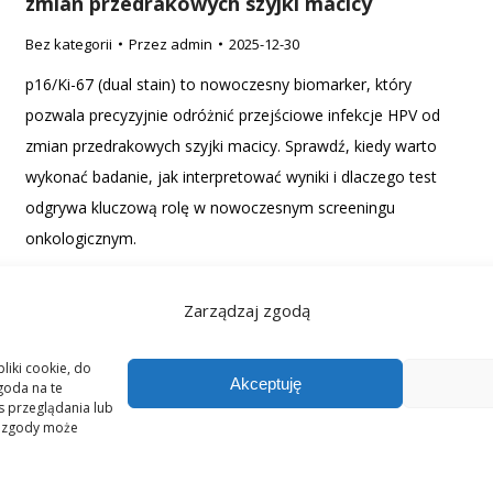
zmian przedrakowych szyjki macicy
Bez kategorii
Przez
admin
2025-12-30
p16/Ki-67 (dual stain) to nowoczesny biomarker, który
pozwala precyzyjnie odróżnić przejściowe infekcje HPV od
zmian przedrakowych szyjki macicy. Sprawdź, kiedy warto
wykonać badanie, jak interpretować wyniki i dlaczego test
odgrywa kluczową rolę w nowoczesnym screeningu
onkologicznym.
Zarządzaj zgodą
liki cookie, do
Akceptuję
goda na te
s przeglądania lub
ie zgody może
ARA Medical Clinic Prywatna Klinika Endokrynologii Ginekologicznej i Psych