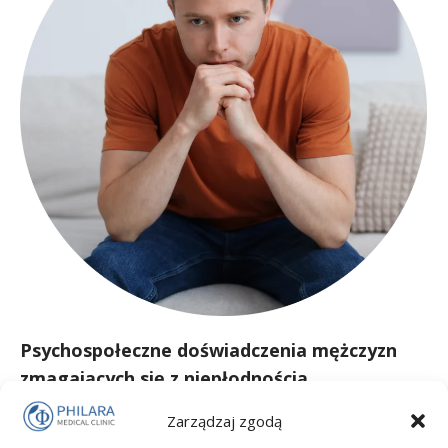
Psychospołeczne doświadczenia mężczyzn
zmagających się z niepłodnością
Bez kategorii
Przez
admin
2026-06-16
Zarządzaj zgodą