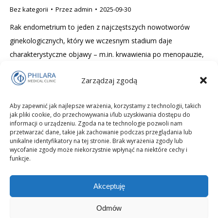
Bez kategorii
Przez
admin
2025-09-30
Rak endometrium to jeden z najczęstszych nowotworów
ginekologicznych, który we wczesnym stadium daje
charakterystyczne objawy – m.in. krwawienia po menopauzie,
obfite miesiączki czy nietypową wydzielinę z dróg rodnych.
Zarządzaj zgodą
Wczesna reakcja i szybka diagnostyka znacząco zwiększają
szanse na skuteczne leczenie. Dowiedz się, jakie symptomy
Aby zapewnić jak najlepsze wrażenia, korzystamy z technologii, takich
powinny Cię zaniepokoić i kiedy konieczna jest konsultacja z
jak pliki cookie, do przechowywania i/lub uzyskiwania dostępu do
ginekologiem.
informacji o urządzeniu. Zgoda na te technologie pozwoli nam
przetwarzać dane, takie jak zachowanie podczas przeglądania lub
unikalne identyfikatory na tej stronie. Brak wyrażenia zgody lub
wycofanie zgody może niekorzystnie wpłynąć na niektóre cechy i
funkcje.
Akceptuję
Odmów