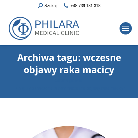
Szukaj
+48 739 131 318
Archiwa tagu:
wczesne
objawy raka macicy
Jesteś tutaj:
Strona główna
Wpisy oznaczone tagiem "wczesne objawy raka macicy"