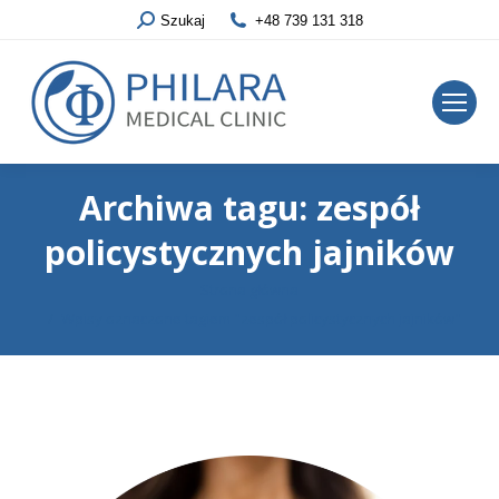
Szukaj
+48 739 131 318
Archiwa tagu:
zespół
policystycznych jajników
Jesteś tutaj:
Strona główna
Wpisy oznaczone tagiem "zespół policystycznych jajników"