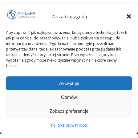
Zespół policystycznych jajników (PCOS) dotyczy nawet co 10.
Zarządzaj zgodą
kobiety w wieku rozrodczym. Sprawdź, jakie są objawy, jak
wygląda diagnoza i leczenie oraz dlaczego PCOS nie
Aby zapewnić jak najlepsze wrażenia, korzystamy z technologii, takich
przekreśla szans na ciążę. Poznaj skuteczne metody poprawy
jak pliki cookie, do przechowywania i/lub uzyskiwania dostępu do
zdrowia hormonalnego i jakości życia.
informacji o urządzeniu. Zgoda na te technologie pozwoli nam
przetwarzać dane, takie jak zachowanie podczas przeglądania lub
unikalne identyfikatory na tej stronie. Brak wyrażenia zgody lub
wycofanie zgody może niekorzystnie wpłynąć na niektóre cechy i
funkcje.
Akceptuję
Odmów
Zobacz preferencje
Copyright © 2025 PHILARA Medical Clinic Prywatna Klinika
Polityka prywatności
Endokrynologii Ginekologicznej i Psychiatrii i Psychoterapii