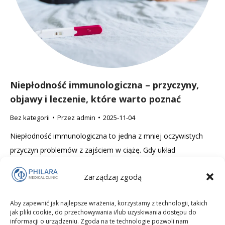
Niepłodność immunologiczna – przyczyny,
objawy i leczenie, które warto poznać
Bez kategorii
Przez
admin
2025-11-04
Niepłodność immunologiczna to jedna z mniej oczywistych
przyczyn problemów z zajściem w ciążę. Gdy układ
odpornościowy „pomyli się” i zaczyna atakować plemniki,
Zarządzaj zgodą
komórkę jajową lub zarodek, nawet najlepsze wyniki badań
nie gwarantują sukcesu. Sprawdź, jakie są mechanizmy,
Aby zapewnić jak najlepsze wrażenia, korzystamy z technologii, takich
objawy i metody leczenia tej trudnej, ale coraz lepiej poznanej
jak pliki cookie, do przechowywania i/lub uzyskiwania dostępu do
formy niepłodności.
informacji o urządzeniu. Zgoda na te technologie pozwoli nam