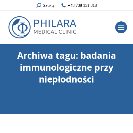
Szukaj
+48 739 131 318
Archiwa tagu:
badania
immunologiczne przy
niepłodności
Jesteś tutaj:
Strona główna
Wpisy oznaczone tagiem "badania immunologiczne przy
niepłodności"