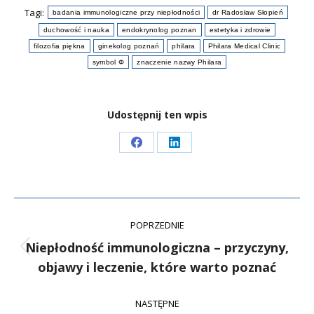
Tagi:
badania immunologiczne przy niepłodności
dr Radosław Słopień
duchowość i nauka
endokrynolog poznan
estetyka i zdrowie
filozofia piękna
ginekolog poznań
philara
Philara Medical Clinic
symbol Φ
znaczenie nazwy Philara
Udostępnij ten wpis
POPRZEDNIE
Niepłodność immunologiczna – przyczyny,
objawy i leczenie, które warto poznać
NASTĘPNE