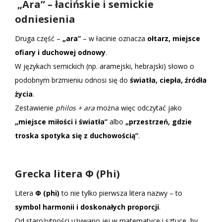
„Ara” – łacińskie i semickie
odniesienia
Druga część –
„ara”
– w łacinie oznacza
ołtarz, miejsce
ofiary i duchowej odnowy
.
W językach semickich (np. aramejski, hebrajski) słowo o
podobnym brzmieniu odnosi się do
światła, ciepła, źródła
życia
.
Zestawienie
philos + ara
można więc odczytać jako
„miejsce miłości i światła”
albo
„przestrzeń, gdzie
troska spotyka się z duchowością”
.
Grecka litera Φ (Phi)
Litera
Φ (phi)
to nie tylko pierwsza litera nazwy – to
symbol harmonii i doskonałych proporcji
.
Od starożytności używano jej w matematyce i sztuce, by