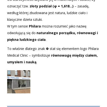
oznaczyć tzw.
złoty podział (φ = 1,618…)
– zasadę,
według której zbudowana jest natura, ludzkie ciało i
klasyczne dzieła sztuki.
W tym sensie
Philara
można rozumieć jako nazwę
odwołującą się do
naturalnego porządku, równowagi i
piękna ludzkiego ciała
.
To właśnie dlatego znak
Φ
stał się elementem logo Philara
Medical Clinic – symbolizuje
równowagę między ciałem,
umysłem i nauką
.