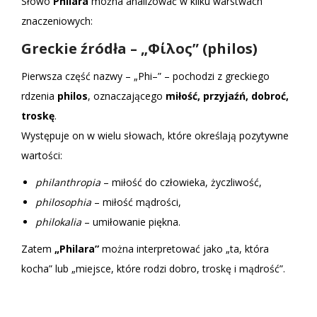
Słowo
Philara
można analizować w kilku warstwach
znaczeniowych:
Greckie źródła – „Φίλος” (philos)
Pierwsza część nazwy – „Phi–” – pochodzi z greckiego
rdzenia
philos
, oznaczającego
miłość, przyjaźń, dobroć,
troskę
.
Występuje on w wielu słowach, które określają pozytywne
wartości:
philanthropia
– miłość do człowieka, życzliwość,
philosophia
– miłość mądrości,
philokalia
– umiłowanie piękna.
Zatem
„Philara”
można interpretować jako „ta, która
kocha” lub „miejsce, które rodzi dobro, troskę i mądrość”.