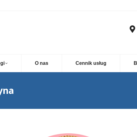
gi
O nas
Cennik usług
B
yna