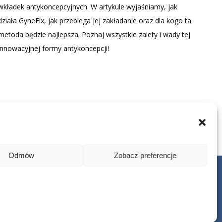
wkładek antykoncepcyjnych. W artykule wyjaśniamy, jak
działa GyneFix, jak przebiega jej zakładanie oraz dla kogo ta
metoda będzie najlepsza. Poznaj wszystkie zalety i wady tej
innowacyjnej formy antykoncepcji!
Odmów
Zobacz preferencje
iatrii i Psychoterapii Dziecięcej w Poznaniu