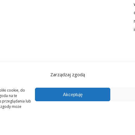
Zarządzaj zgodą
liki cookie, do
Akceptuję
goda na te
s przeglądania lub
ie zgody może
ARA Medical Clinic Prywatna Klinika Endokrynologii Ginekologicznej i Psych