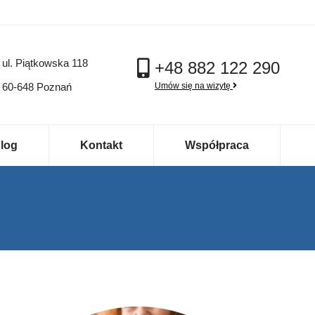
ul. Piątkowska 118
+48 882 122 290
60-648 Poznań
Umów się na wizytę
log
Kontakt
Współpraca
Jesteś tutaj:
Strona główna
Wpisy oznaczone tagiem "bromokryptyna"