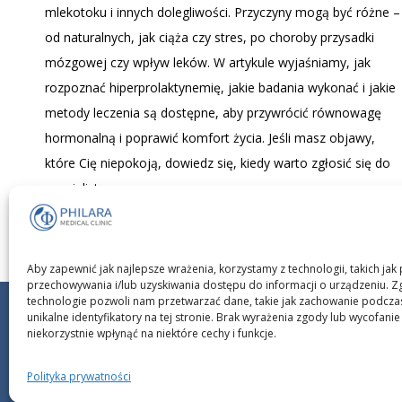
mlekotoku i innych dolegliwości. Przyczyny mogą być różne –
od naturalnych, jak ciąża czy stres, po choroby przysadki
mózgowej czy wpływ leków. W artykule wyjaśniamy, jak
rozpoznać hiperprolaktynemię, jakie badania wykonać i jakie
metody leczenia są dostępne, aby przywrócić równowagę
hormonalną i poprawić komfort życia. Jeśli masz objawy,
które Cię niepokoją, dowiedz się, kiedy warto zgłosić się do
specjalisty.
Aby zapewnić jak najlepsze wrażenia, korzystamy z technologii, takich jak p
przechowywania i/lub uzyskiwania dostępu do informacji o urządzeniu. Z
technologie pozwoli nam przetwarzać dane, takie jak zachowanie podcza
unikalne identyfikatory na tej stronie. Brak wyrażenia zgody lub wycofan
niekorzystnie wpłynąć na niektóre cechy i funkcje.
Copyright © 2025 PHIL
Polityka prywatności