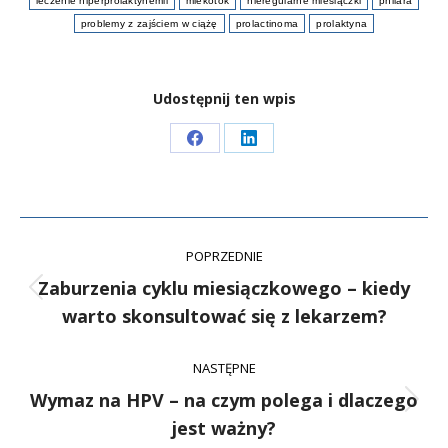
leczenie hiperprolaktynemii
mlekotok
nieregularne miesiączki
philara
problemy z zajściem w ciążę
prolactinoma
prolaktyna
Udostępnij ten wpis
POPRZEDNIE
Zaburzenia cyklu miesiączkowego – kiedy
warto skonsultować się z lekarzem?
NASTĘPNE
Wymaz na HPV – na czym polega i dlaczego
jest ważny?