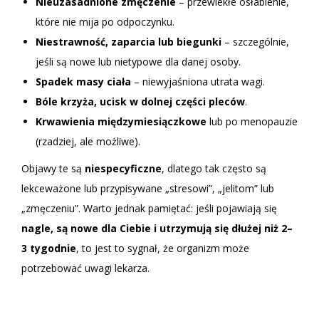
Nieuzasadnione zmęczenie
– przewlekłe osłabienie,
które nie mija po odpoczynku.
Niestrawność, zaparcia lub biegunki
– szczególnie,
jeśli są nowe lub nietypowe dla danej osoby.
Spadek masy ciała
– niewyjaśniona utrata wagi.
Bóle krzyża, ucisk w dolnej części pleców
.
Krwawienia międzymiesiączkowe
lub po menopauzie
(rzadziej, ale możliwe).
Objawy te są
niespecyficzne
, dlatego tak często są
lekceważone lub przypisywane „stresowi”, „jelitom” lub
„zmęczeniu”. Warto jednak pamiętać: jeśli pojawiają się
nagle, są nowe dla Ciebie i utrzymują się dłużej niż 2–
3 tygodnie
, to jest to sygnał, że organizm może
potrzebować uwagi lekarza.