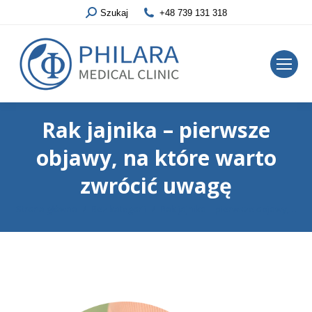
Szukaj
+48 739 131 318
Rak jajnika – pierwsze
objawy, na które warto
zwrócić uwagę
Jesteś tutaj:
Strona główna
Bez kategorii
Rak jajnika – pierwsze objawy,…