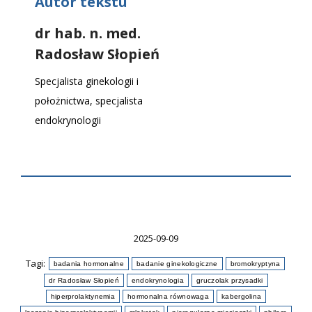
Autor tekstu
dr hab. n. med.
Radosław Słopień
Specjalista ginekologii i
położnictwa, specjalista
endokrynologii
2025-09-09
Tagi:
badania hormonalne
badanie ginekologiczne
bromokryptyna
dr Radosław Słopień
endokrynologia
gruczolak przysadki
hiperprolaktynemia
hormonalna równowaga
kabergolina