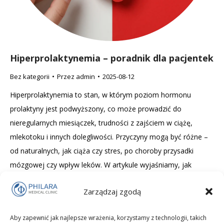
Hiperprolaktynemia – poradnik dla pacjentek
Bez kategorii
Przez
admin
2025-08-12
Hiperprolaktynemia to stan, w którym poziom hormonu
prolaktyny jest podwyższony, co może prowadzić do
nieregularnych miesiączek, trudności z zajściem w ciążę,
mlekotoku i innych dolegliwości. Przyczyny mogą być różne –
od naturalnych, jak ciąża czy stres, po choroby przysadki
mózgowej czy wpływ leków. W artykule wyjaśniamy, jak
rozpoznać hiperprolaktynemię, jakie badania wykonać i jakie
Zarządzaj zgodą
metody leczenia są dostępne, aby przywrócić równowagę
hormonalną i poprawić komfort życia. Jeśli masz objawy, które
Aby zapewnić jak najlepsze wrażenia, korzystamy z technologii, takich
Cię niepokoją, dowiedz się, kiedy warto zgłosić się do