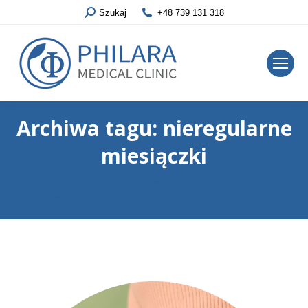
Szukaj
+48 739 131 318
Archiwa tagu:
nieregularne
miesiączki
Jesteś tutaj:
Strona główna
Wpisy oznaczone tagiem "nieregularne miesiączki"