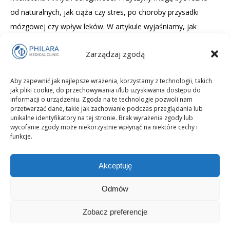
od naturalnych, jak ciąża czy stres, po choroby przysadki
mózgowej czy wpływ leków. W artykule wyjaśniamy, jak
rozpoznać hiperprolaktynemię, jakie badania wykonać i jakie
Zarządzaj zgodą
metody leczenia są dostępne, aby przywrócić równowagę
hormonalną i poprawić komfort życia. Jeśli masz objawy, które
Aby zapewnić jak najlepsze wrażenia, korzystamy z technologii, takich
Cię niepokoją, dowiedz się, kiedy warto zgłosić się do
jak pliki cookie, do przechowywania i/lub uzyskiwania dostępu do
specjalisty.
informacji o urządzeniu. Zgoda na te technologie pozwoli nam
przetwarzać dane, takie jak zachowanie podczas przeglądania lub
unikalne identyfikatory na tej stronie. Brak wyrażenia zgody lub
wycofanie zgody może niekorzystnie wpłynąć na niektóre cechy i
funkcje.
Akceptuję
Odmów
Zobacz preferencje